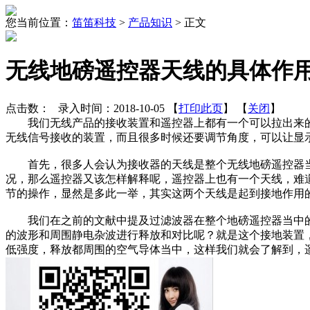
您当前位置：
笛笛科技
>
产品知识
>
正文
无线地磅遥控器天线的具体作
点击数：
录入时间：2018-10-05 【
打印此页
】 【
关闭
】
我们无线产品的接收装置和遥控器上都有一个可以拉出来的天
无线信号接收的装置，而且很多时候还要调节角度，可以让显
首先，很多人会认为接收器的天线是整个无线地磅遥控器当
况，那么遥控器又该怎样解释呢，遥控器上也有一个天线，难
节的操作，显然是多此一举，其实这两个天线是起到接地作用
我们在之前的文献中提及过滤波器在整个地磅遥控器当中的
的波形和周围静电杂波进行释放和对比呢？就是这个接地装置
低强度，释放都周围的空气导体当中，这样我们就会了解到，