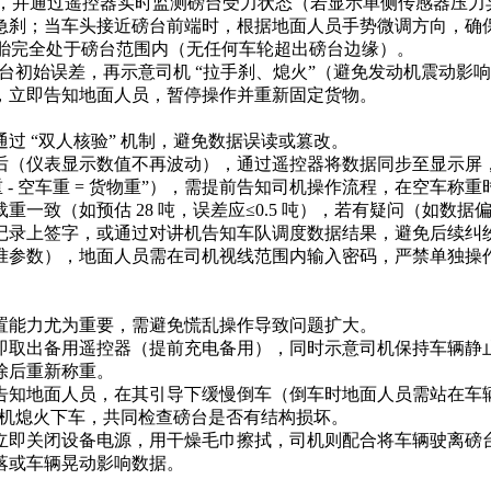
/h”，并通过遥控器实时监测磅台受力状态（若显示单侧传感器压
急刹；当车头接近磅台前端时，根据地面人员手势微调方向，确
胎完全处于磅台范围内（无任何车轮超出磅台边缘）。​
磅台初始误差，再示意司机 “拉手刹、熄火”（避免发动机震动
立即告知地面人员，暂停操作并重新固定货物。​
 “双人核验” 机制，避免数据误读或篡改。​
（仪表显示数值不再波动），通过遥控器将数据同步至显示屏，大声
- 空车重 = 货物重”），需提前告知司机操作流程，在空车称重
一致（如预估 28 吨，误差应≤0.5 吨），若有疑问（如数据
记录上签字，或通过对讲机告知车队调度数据结果，避免后续纠纷
参数），地面人员需在司机视线范围内输入密码，严禁单独操作；
能力尤为重要，需避免慌乱操作导致问题扩大。​
取出备用遥控器（提前充电备用），同时示意司机保持车辆静止；
后重新称重。​
告知地面人员，在其引导下缓慢倒车（倒车时地面人员需站在车
司机熄火下车，共同检查磅台是否有结构损坏。​
立即关闭设备电源，用干燥毛巾擦拭，司机则配合将车辆驶离磅台
或车辆晃动影响数据。​