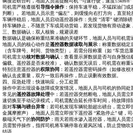
辆接近磅台时，地面人员需提醒司机 “匀速行驶，速度≤5km
司机需严格遵循
引导指令操作
：保持车速平稳，不猛踩油门或
判断）。若地面人员示意 “偏左”，则缓慢向右打方向，直至轮
车辆停稳后，地面人员启动遥控器操作：先按 “清零” 键消除
持车辆静止，不随意下车或晃动货箱，若发现货物有滑动迹象，
三、数据确认：双人核验，规避误差​
数据确认是确保称重结果准确的关键环节，地面人员与司机需通过
地面人员的核心动作是
遥控器数据读取与展示
：称重数据稳定后
（含车牌号、时间、货物类型）。若需分段称重（如 “车货总重 
司机需主动
核对数据与确认
：查看显示屏数据是否与自身预估载重
偏载、遥控器是否未校准）。确认数据无误后，司机需在称重
特别注意遥控器的
权限协同
：若遥控器需密码操作（如修改校准
确认去皮重量，双方一致后再操作，防止误删有效数据。​
四、应急处理：快速响应，分工处置​
操作中若出现设备故障或突发情况，地面人员与司机的协同处置
常见的
遥控器故障处理
中：若遥控器突然断电，地面人员需立即
速切换至手动记录模式，司机需配合延长停车时间，待故障排除
面对
车辆与磅台异常
：若司机发现车辆轮胎超出磅台，需立即
金属摩擦声），地面人员需立即按下遥控器 “紧急停止” 键，
极端天气下的
协同防护
：雨天若雨水渗入遥控器，地面人员需
员需暂停操作，指挥司机将车辆停靠在避风区域，防止货物吹落
结语​