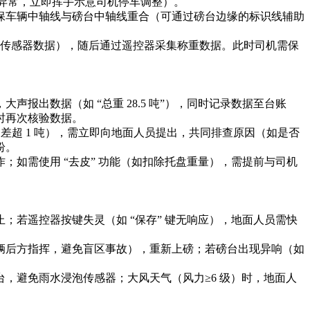
力异常，立即挥手示意司机停车调整）。​
保车辆中轴线与磅台中轴线重合（可通过磅台边缘的标识线辅助
影响传感器数据），随后通过遥控器采集称重数据。此时司机需保
报出数据（如 “总重 28.5 吨”），同时记录数据至台账
时再次核验数据。​
偏差超 1 吨），需立即向地面人员提出，共同排查原因（如是否
。​
如需使用 “去皮” 功能（如扣除托盘重量），需提前与司机
若遥控器按键失灵（如 “保存” 键无响应），地面人员需快
辆后方指挥，避免盲区事故），重新上磅；若磅台出现异响（如
，避免雨水浸泡传感器；大风天气（风力≥6 级）时，地面人