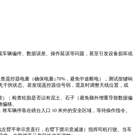
现车辆偏停、数据误差、操作延误等问题，甚至引发设备损坏或
，检查遥控器电量（确保电量≥70%，避免中途断电），测试按键响
处于无干扰状态。若发现遥控器信号弱，需及时调整天线位置，或
3 吨）；检查轮胎是否沾有泥土、石子（避免额外增重导致数据偏
偏移。​
车辆停靠在磅台入口 10 米外的安全区域，等待操作指令。​
（如左臂平举示意直行，右臂下摆示意减速）指挥司机行驶。当车