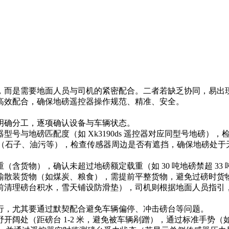
，而是需要地面人员与司机的紧密配合。二者若缺乏协同，易出
效配合，确保地磅遥控器操作规范、精准、安全。​
确分工，逐项确认设备与车辆状态。​
型号与地磅匹配度（如 Xk3190ds 遥控器对应同型号地磅）
台杂物（石子、油污等），检查传感器周边是否有遮挡，确保地磅
（含货物），确认未超过地磅额定载重（如 30 吨地磅禁超 3
输散装货物（如煤炭、粮食），需提前平整货物，避免过磅时货物
清理磅台积水，雪天铺设防滑垫），司机则根据地面人员指引，将
，尤其要通过默契配合避免车辆偏停、冲击磅台等问题。​
野开阔处（距磅台 1-2 米，避免被车辆剐蹭），通过标准手势