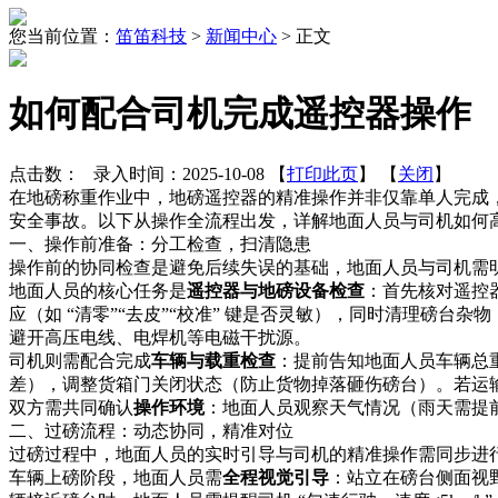
您当前位置：
笛笛科技
>
新闻中心
>
正文
如何配合司机完成遥控器操作
点击数：
录入时间：2025-10-08 【
打印此页
】 【
关闭
】
在地磅称重作业中，地磅遥控器的精准操作并非仅靠单人完成
安全事故。以下从操作全流程出发，详解地面人员与司机如何高
一、操作前准备：分工检查，扫清隐患​
操作前的协同检查是避免后续失误的基础，地面人员与司机需明
地面人员的核心任务是
遥控器与地磅设备检查
：首先核对遥控器
应（如 “清零”“去皮”“校准” 键是否灵敏），同时清理磅
避开高压电线、电焊机等电磁干扰源。​
司机则需配合完成
车辆与载重检查
：提前告知地面人员车辆总重
差），调整货箱门关闭状态（防止货物掉落砸伤磅台）。若运
双方需共同确认
操作环境
：地面人员观察天气情况（雨天需提前
二、过磅流程：动态协同，精准对位​
过磅过程中，地面人员的实时引导与司机的精准操作需同步进行
车辆上磅阶段，地面人员需
全程视觉引导
：站立在磅台侧面视