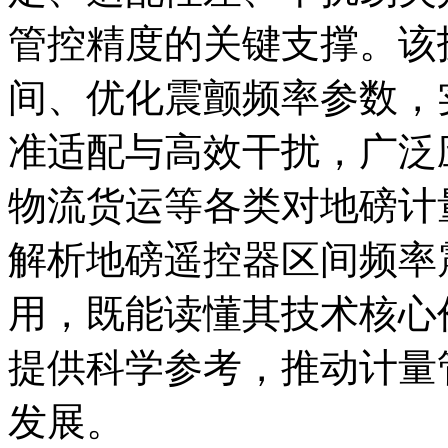
管控精度的关键支撑。该
间、优化震颤频率参数，
准适配与高效干扰，广泛
物流货运等各类对地磅计
解析地磅遥控器区间频率
用，既能读懂其技术核心
提供科学参考，推动计量
发展。