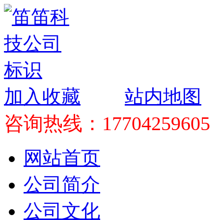
加入收藏
站内地图
咨询热线：17704259605
网站首页
公司简介
公司文化