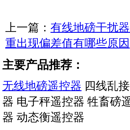
上一篇：
有线地磅干扰器
重出现偏差值有哪些原因
主要产品推荐：
无线地磅遥控器
四线乱接
器 电子秤遥控器 牲畜磅
器 动态衡遥控器