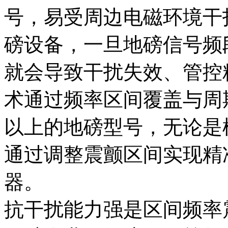
号，易受周边电磁环境干
磅设备，一旦地磅信号频
就会导致干扰失效、管控
术通过频率区间覆盖与周
以上的地磅型号，无论是
通过调整震颤区间实现精
器。
抗干扰能力强是区间频率