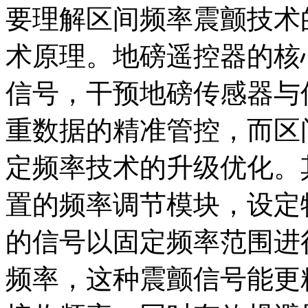
要理解区间频率震颤技术
术原理。地磅遥控器的核
信号，干预地磅传感器与
重数据的精准管控，而区
定频率技术的升级优化。
置的频率调节模块，设定
的信号以固定频率范围进
频率，这种震颤信号能更