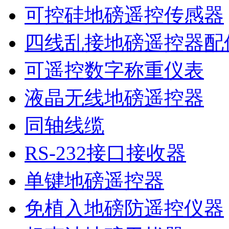
可控硅地磅遥控传感器
四线乱接地磅遥控器配
可遥控数字称重仪表
液晶无线地磅遥控器
同轴线缆
RS-232接口接收器
单键地磅遥控器
免植入地磅防遥控仪器