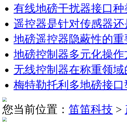
有线地磅干扰器接口种
遥控器是针对传感器还
地磅遥控器隐蔽性的重
地磅控制器多元化操作
无线控制器在称重领域
梅特勒托利多地磅接口
您当前位置：
笛笛科技
>