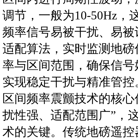
调节，一般为10-50H
频率信号易被干扰、易被
适配算法，实时监测地磅
率与区间范围，确保信号
实现稳定干扰与精准管控
区间频率震颤技术的核心
扰性强、适配范围广”，
术的关键。传统地磅遥控