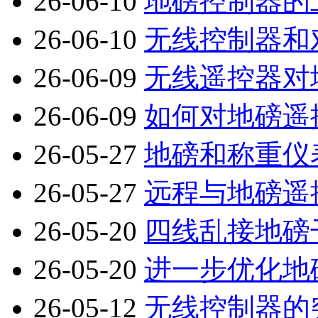
26-06-10
地磅控制器的
26-06-10
无线控制器和
26-06-09
无线遥控器对
26-06-09
如何对地磅遥
26-05-27
地磅和称重仪
26-05-27
远程与地磅遥
26-05-20
四线乱接地磅
26-05-20
进一步优化地
26-05-12
无线控制器的