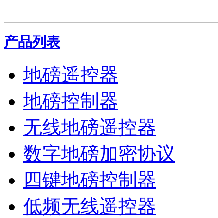
产品列表
地磅遥控器
地磅控制器
无线地磅遥控器
数字地磅加密协议
四键地磅控制器
低频无线遥控器