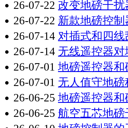
26-07-22
改变地磅干扰
26-07-22
新款地磅控制
26-07-14
对插式和四线
26-07-14
无线遥控器对
26-07-01
地磅遥控器和
26-07-01
无人值守地磅
26-06-25
地磅遥控器和
26-06-25
航空五芯地磅